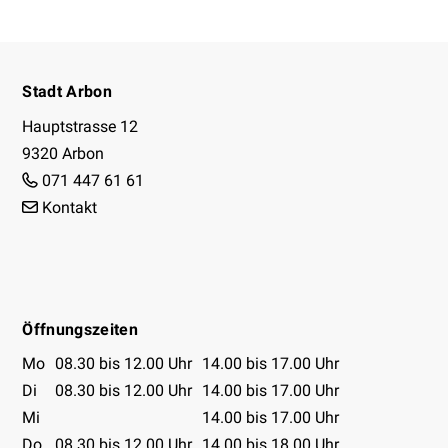
Footer
Stadt Arbon
Hauptstrasse 12
9320 Arbon
071 447 61 61
Kontakt
Facebook
Instagram
Youtube
Öffnungszeiten
Öffnungszeiten Tabelle
Mo
08.30 bis 12.00 Uhr
14.00 bis 17.00 Uhr
Di
08.30 bis 12.00 Uhr
14.00 bis 17.00 Uhr
Mi
14.00 bis 17.00 Uhr
Do
08.30 bis 12.00 Uhr
14.00 bis 18.00 Uhr