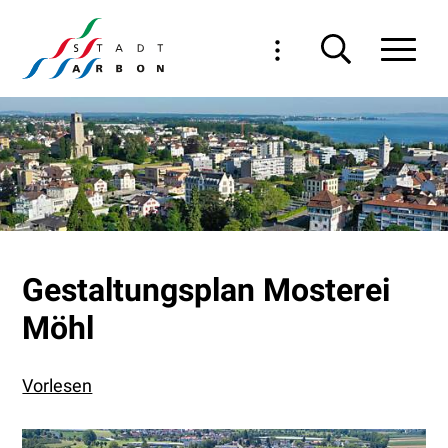
Navigieren in Arbon
Schnellnavigation
Haupt
Gestaltungsplan Mosterei
Möhl
Vorlesen