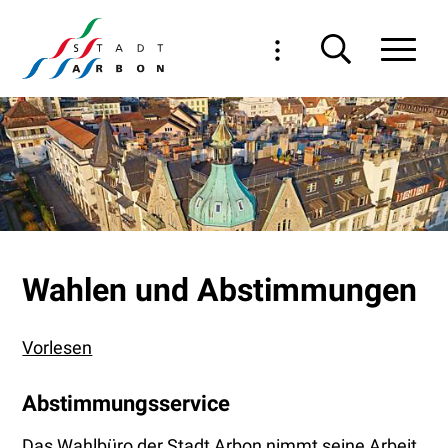
Navigieren in Arbon
Schnellnavigation
Haupt
Wahlen und Abstimmungen
Vorlesen
Abstimmungsservice
Das Wahlbüro der Stadt Arbon nimmt seine Arbeit