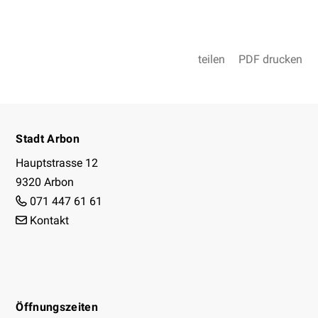
teilen
PDF drucken
Footer
Stadt Arbon
Hauptstrasse 12
9320 Arbon
071 447 61 61
Kontakt
Facebook
Instagram
Youtube
Öffnungszeiten