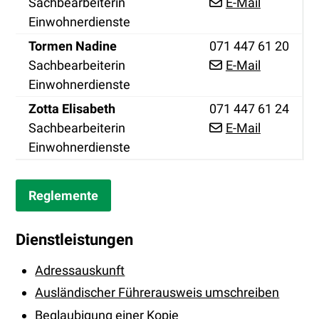
Sachbearbeiterin
E-Mail
Einwohnerdienste
Funktion
Tel.
Tormen
Nadine
071 447 61 20
Sachbearbeiterin
E-Mail
Einwohnerdienste
Funktion
Tel.
Zotta
Elisabeth
071 447 61 24
Sachbearbeiterin
E-Mail
Einwohnerdienste
Reglemente
Dienstleistungen
Adressauskunft
Ausländischer Führerausweis umschreiben
Beglaubigung einer Kopie