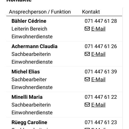
Ansprechperson / Funktion
Kontakt
Funktion
Tel.
Bähler
Cédrine
071 447 61 28
Leiterin Bereich
E-Mail
Einwohnerdienste
Funktion
Tel.
Achermann
Claudia
071 447 61 26
Sachbearbeiterin
E-Mail
Einwohnerdienste
Funktion
Zentrale
Michel
Elias
071 447 61 39
Sachbearbeiter
E-Mail
Einwohnerdienste
Funktion
Tel.
Minelli
Maria
071 447 61 22
Sachbearbeiterin
E-Mail
Einwohnerdienste
Funktion
Tel.
Rüegg
Caroline
071 447 61 23