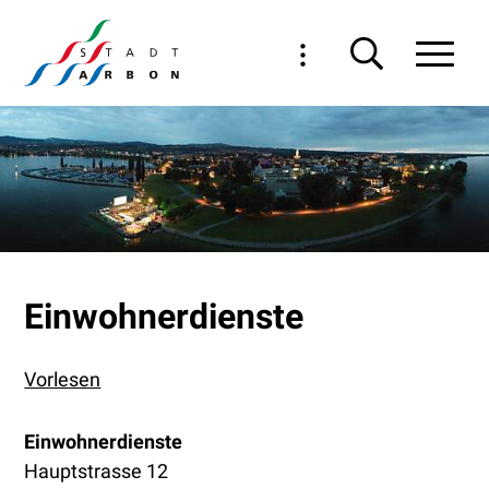
Navigieren in Arbon
Schnellnavigation
Haupt
Einwohnerdienste
Vorlesen
Adresse
Einwohnerdienste
Hauptstrasse 12