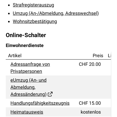
Strafregisterauszug
Umzug (An-/Abmeldung, Adresswechsel)
Wohnsitzbestätigung
Online-Schalter
Einwohnerdienste
Artikel
Preis
Link
Einwohnerdienste
Adressanfrage von
CHF 20.00
Privatpersonen
eU
eUmzug (An- und
Abmeldung,
Adressänderung)
Handlungsfähigkeitszeugnis
CHF 15.00
Heimatausweis
kostenlos