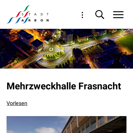
Navigieren in Arbon
Schnellnavigation
Haupt
Mehrzweckhalle Frasnacht
Vorlesen