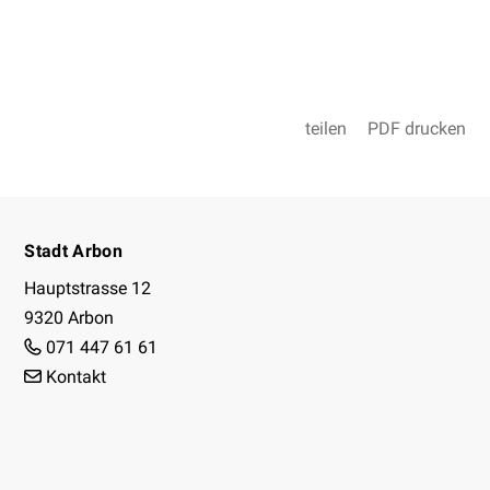
teilen
PDF drucken
Footer
Stadt Arbon
Hauptstrasse 12
9320 Arbon
071 447 61 61
Kontakt
Facebook
Instagram
Youtube