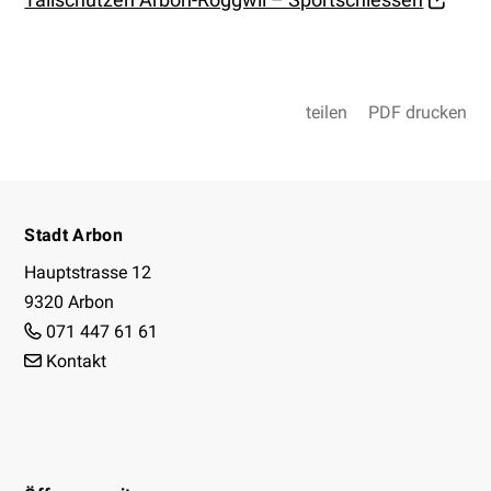
teilen
PDF drucken
Footer
Stadt Arbon
Hauptstrasse 12
9320 Arbon
071 447 61 61
Kontakt
Facebook
Instagram
Youtube