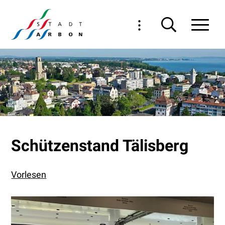
Navigieren in Arbon
Schnellnavigation
Haupt
Schützenstand Tälisberg
Vorlesen