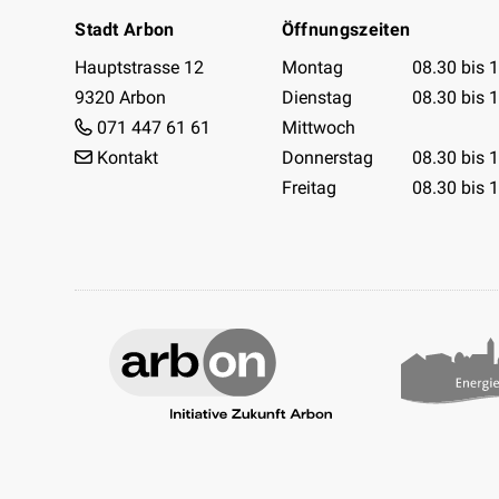
Stadt Arbon
Öffnungszeiten
Öffnungszeiten 
Hauptstrasse 12
Montag
08.30 bis 
9320 Arbon
Dienstag
08.30 bis 
071 447 61 61
Mittwoch
Kontakt
Donnerstag
08.30 bis 
Freitag
08.30 bis 
Facebook
Instagram
Youtube