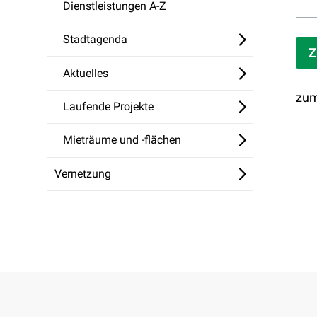
Dienstleistungen A-Z
Stadtagenda
Z
Aktuelles
zum
Laufende Projekte
Mieträume und -flächen
Vernetzung
Footer