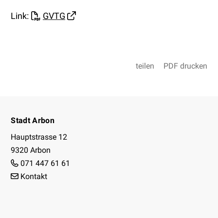
Link:
GVTG
teilen
PDF drucken
Footer
Stadt Arbon
Hauptstrasse 12
9320 Arbon
071 447 61 61
Kontakt
Facebook
Instagram
Youtube