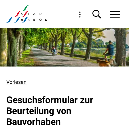
Navigieren in Arbon
Schnellnavigation
Haupt
Vorlesen
Gesuchsformular zur
Beurteilung von
Bauvorhaben