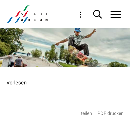
Navigieren in Arbon
Schnellnavigation
Haupt
Vorlesen
teilen
PDF drucken