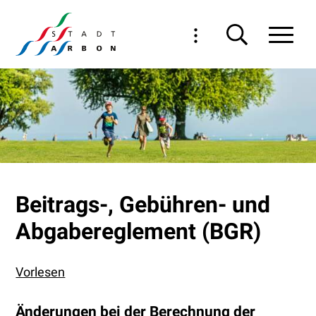
Navigieren in Arbon
Schnellnavigation
Haupt
Beitrags-, Gebühren- und
Abgabereglement (BGR)
Vorlesen
Änderungen bei der Berechnung der