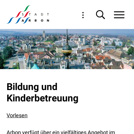
Navigieren in Arbon
Schnellnavigation
Haupt
Bildung und
Kinderbetreuung
Vorlesen
Arbon verfügt über ein vielfältiges Angebot im