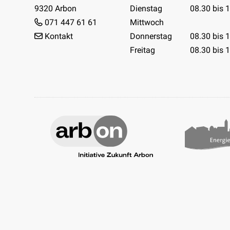
9320 Arbon
Dienstag
08.30 bis 
071 447 61 61
Mittwoch
Kontakt
Donnerstag
08.30 bis 
Freitag
08.30 bis 
Facebook
Instagram
Youtube