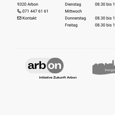
9320 Arbon
Dienstag
08.30 bis 
071 447 61 61
Mittwoch
Kontakt
Donnerstag
08.30 bis 
Freitag
08.30 bis 
Facebook
Instagram
Youtube