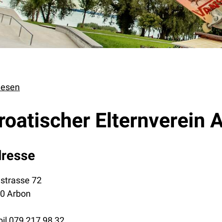
lesen
roatischer Elternverein 
resse
strasse 72
0 Arbon
il
079 217 98 32