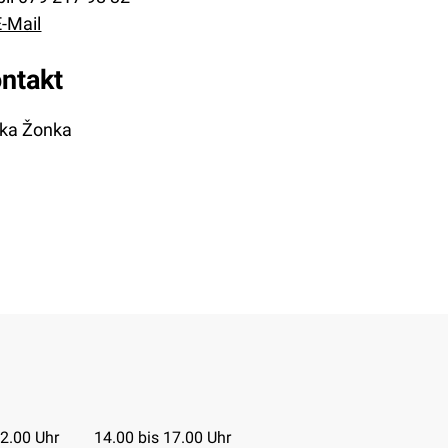
E-Mail
ntakt
jka Žonka
Tabelle
12.00 Uhr
14.00 bis 17.00 Uhr