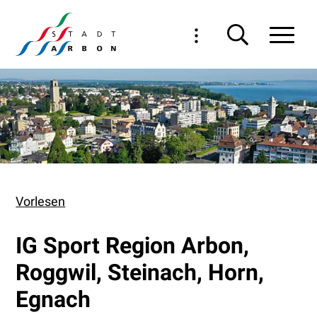
Navigieren in Arbon
Schnellnavigation
Haupt
Vorlesen
IG Sport Region Arbon,
Roggwil, Steinach, Horn,
Egnach