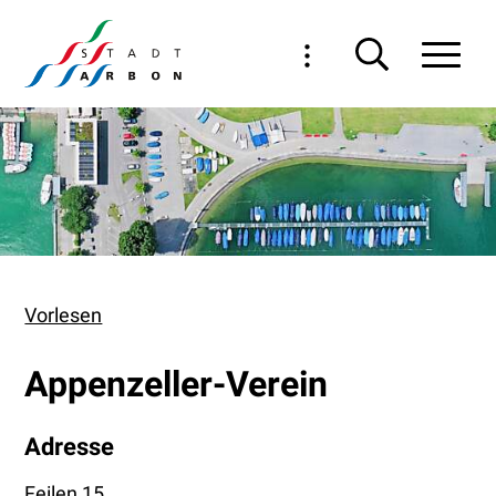
Navigieren in Arbon
Schnellnavigation
Haupt
Vorlesen
Appenzeller-Verein
Adresse
Feilen 15