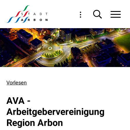
Navigieren in Arbon
Schnellnavigation
Haupt
Vorlesen
AVA -
Arbeitgebervereinigung
Region Arbon