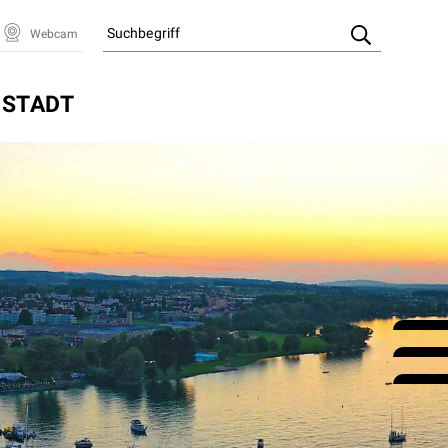
Suchbegriff
Webcam
Suche starte
STADT
F
I
Y