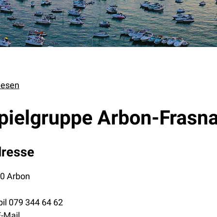
lesen
pielgruppe Arbon-Frasn
resse
0 Arbon
il
079 344 64 62
E-Mail