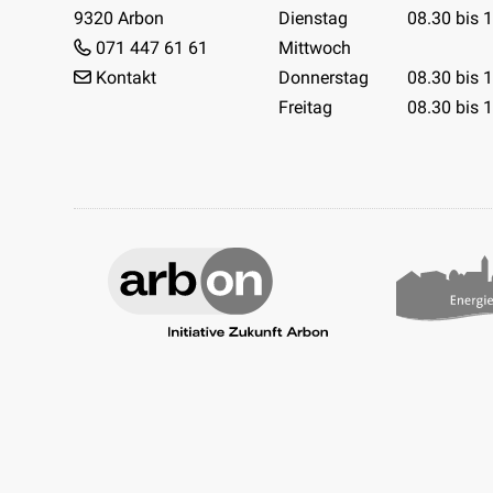
9320 Arbon
Dienstag
08.30 bis 
071 447 61 61
Mittwoch
Kontakt
Donnerstag
08.30 bis 
Freitag
08.30 bis 
Facebook
Instagram
Youtube